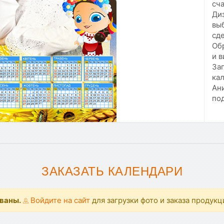
сча
Диз
вы
сде
Об
и в
Заг
кал
Ан
под
ЗАКАЗАТЬ КАЛЕНДАРИ
ованы.
Войдите на сайт
для загрузки фото и заказа продукц