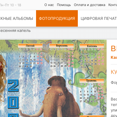
О нас
Помощь
Оплата и доставка
Конт
Пн-Пт 10 - 18
СКНЫЕ АЛЬБОМЫ
ФОТОПРОДУКЦИЯ
ЦИФРОВАЯ ПЕЧАТ
Весенняя капель
В
Ка
К
Фо
Вес
теп
ул
др