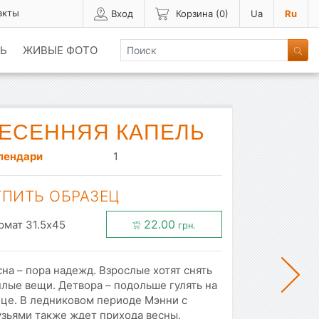
акты
Вход
Корзина (
0
)
Ua
Ru
Ь
ЖИВЫЕ ФОТО
ЕСЕННЯЯ КАПЕЛЬ
лендари
1
УПИТЬ ОБРАЗЕЦ
22.00
рмат 31.5x45
грн.
на – пора надежд. Взрослые хотят снять
лые вещи. Детвора – подольше гулять на
ице. В ледниковом периоде Мэнни с
узьями также ждет прихода весны.