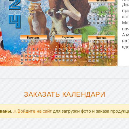
Ди
пр
эст
Мо
нач
А м
на 
вдо
ЗАКАЗАТЬ КАЛЕНДАРИ
ованы.
Войдите на сайт
для загрузки фото и заказа продукц