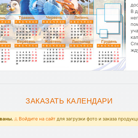
до
В 
не
пом
уч
ка
Спе
жд
ЗАКАЗАТЬ КАЛЕНДАРИ
ованы.
Войдите на сайт
для загрузки фото и заказа продукц