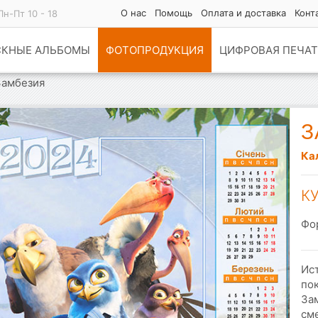
О нас
Помощь
Оплата и доставка
Конт
Пн-Пт 10 - 18
СКНЫЕ АЛЬБОМЫ
ФОТОПРОДУКЦИЯ
ЦИФРОВАЯ ПЕЧАТ
Замбезия
З
Ка
К
Фо
Ис
по
Зам
см