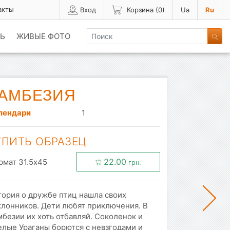
акты
Вход
Корзина (
0
)
Ua
Ru
Ь
ЖИВЫЕ ФОТО
АМБЕЗИЯ
лендари
1
УПИТЬ ОБРАЗЕЦ
22.00
рмат 31.5x45
грн.
тория о дружбе птиц нашла своих
клонников. Дети любят приключения. В
безии их хоть отбавляй. Соколенок и
елые Ураганы борются с невзгодами и