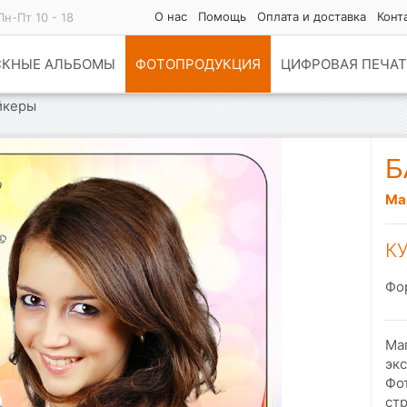
О нас
Помощь
Оплата и доставка
Конт
Пн-Пт 10 - 18
СКНЫЕ АЛЬБОМЫ
ФОТОПРОДУКЦИЯ
ЦИФРОВАЯ ПЕЧАТ
йкеры
Б
Ма
К
Фо
Ма
экс
Фо
ст