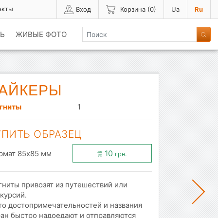
акты
Вход
Корзина (
0
)
Ua
Ru
Ь
ЖИВЫЕ ФОТО
АЙКЕРЫ
гниты
1
УПИТЬ ОБРАЗЕЦ
10
рмат 85x85 мм
грн.
гниты привозят из путешествий или
курсий.
то достопримечательностей и названия
ран быстро надоедают и отправляются