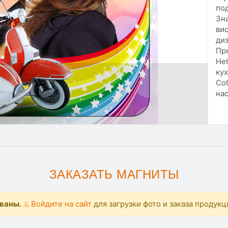
по
Зна
вис
ди
Пре
Не
ку
Со
на
ЗАКАЗАТЬ МАГНИТЫ
ованы.
Войдите на сайт
для загрузки фото и заказа продукц