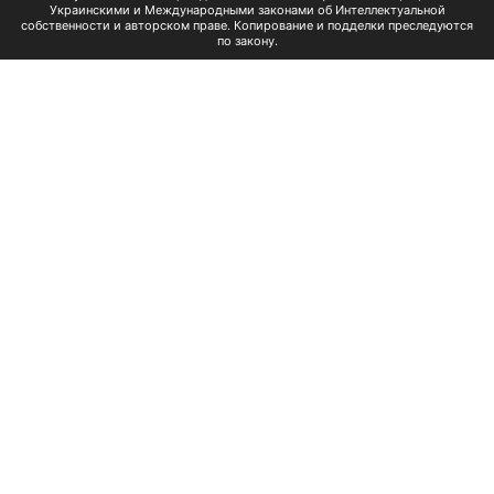
Украинскими и Международными законами об Интеллектуальной
собственности и авторском праве. Копирование и подделки преследуются
по закону.