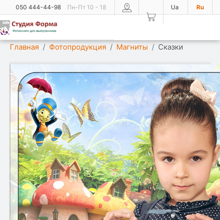
050 444-44-98
Пн-Пт 10 - 18
Ua
Ru
Показать меню
Главная
Фотопродукция
Магниты
Сказки