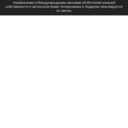
Украинскими и Международными законами об Интеллектуальной
собственности и авторском праве. Копирование и подделки преследуются
по закону.