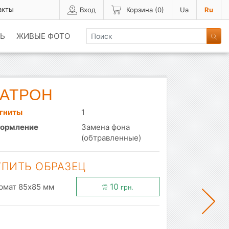
акты
Вход
Корзина (
0
)
Ua
Ru
Ь
ЖИВЫЕ ФОТО
АТРОН
гниты
1
ормление
Замена фона
(обтравленные)
УПИТЬ ОБРАЗЕЦ
10
рмат 85x85 мм
грн.