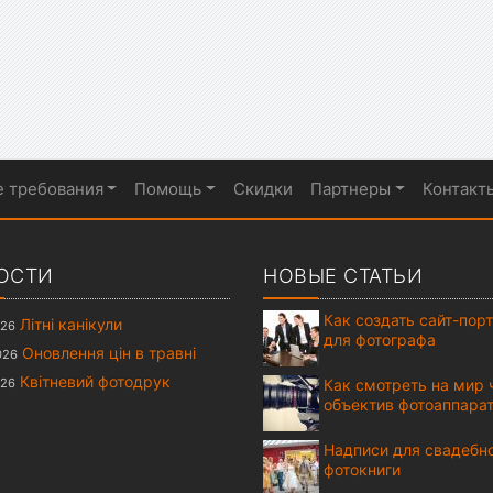
е требования
Помощь
Скидки
Партнеры
Контакт
ОСТИ
НОВЫЕ СТАТЬИ
Как создать сайт-пор
Літні канікули
026
для фотографа
Оновлення цін в травні
026
Квітневий фотодрук
026
Как смотреть на мир 
объектив фотоаппара
Надписи для свадебн
фотокниги