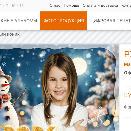
О нас
Помощь
Оплата и доставка
Конт
Пн-Пт 10 - 18
СКНЫЕ АЛЬБОМЫ
ФОТОПРОДУКЦИЯ
ЦИФРОВАЯ ПЕЧАТ
дий коник
Р
Ма
Оф
К
Фо