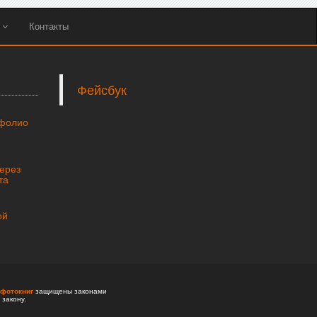
ы
Контакты
Фейсбук
тфолио
через
та
ой
фотокниг
защищены законами
 закону.