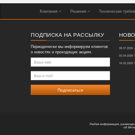
Компания
Решения
Технические требо
ПОДПИСКА НА РАССЫЛКУ
НОВО
Периодически мы информируем клиентов
Л
09.07.2026
о новостях и проходящих акциях.
О
05.04.2026
Ваше
К
16.03.2026
имя
Ваш
e-
mail
Любая информация, размещенн
об Инте