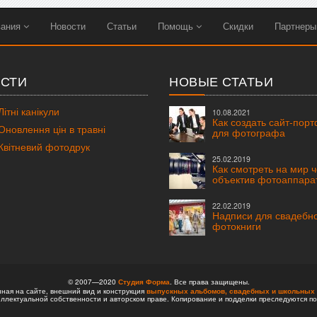
вания
Новости
Статьи
Помощь
Скидки
Партнер
СТИ
НОВЫЕ СТАТЬИ
ітні канікули
10.08.2021
Как создать сайт-пор
новлення цін в травні
для фотографа
вітневий фотодрук
25.02.2019
Как смотреть на мир 
объектив фотоаппара
22.02.2019
Надписи для свадебн
фотокниги
© 2007—2020
Студия Форма
. Все права защищены.
ая на сайте, внешний вид и конструкция
выпускных альбомов,
свадебных и школьных 
ллектуальной собственности и авторском праве. Копирование и подделки преследуются по