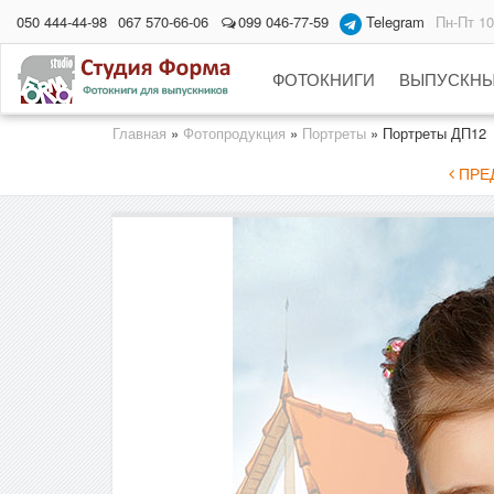
050 444-44-98
067 570-66-06
099 046-77-59
Telegram
Пн-Пт 10
ФОТОКНИГИ
ВЫПУСКНЫ
Главная
»
Фотопродукция
»
Портреты
»
Портреты ДП12
ПРЕД