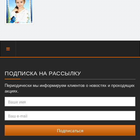
Показать
меню
ПОДПИСКА НА РАССЫЛКУ
Периодически мы информируем клиентов о новостях и проходящих
акциях.
Ваше
имя
Ваш
e-
mail