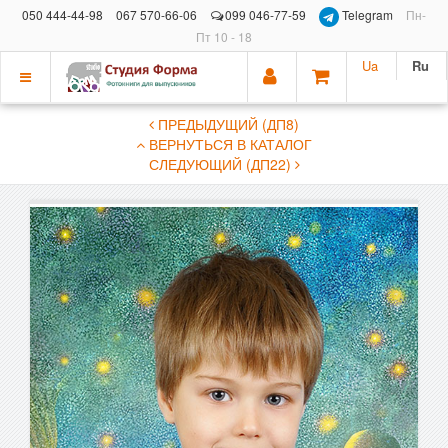
050 444-44-98
067 570-66-06
099 046-77-59
Telegram
Пн-
Пт 10 - 18
Ua
Ru
Показать
ПРЕДЫДУЩИЙ (ДП8)
меню
ВЕРНУТЬСЯ В КАТАЛОГ
СЛЕДУЮЩИЙ (ДП22)