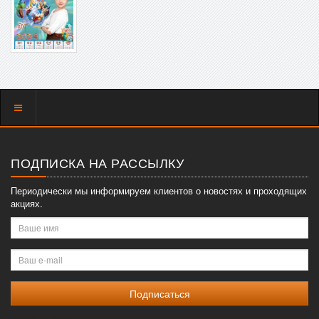
Показать
меню
ПОДПИСКА НА РАССЫЛКУ
Периодически мы информируем клиентов о новостях и проходящих
акциях.
Ваше
имя
Ваш
e-
mail