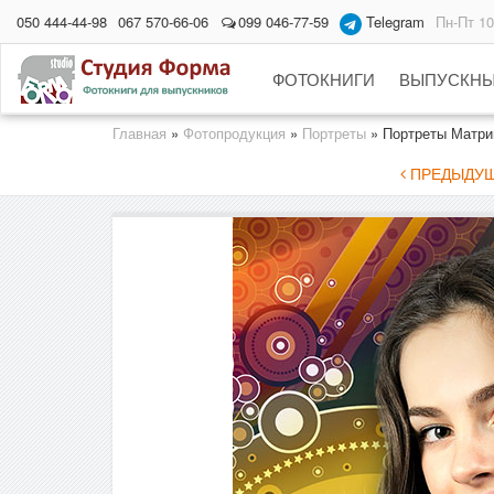
050 444-44-98
067 570-66-06
099 046-77-59
Telegram
Пн-Пт 10
ФОТОКНИГИ
ВЫПУСКНЫ
Главная
»
Фотопродукция
»
Портреты
»
Портреты Матри
ПРЕДЫДУЩ