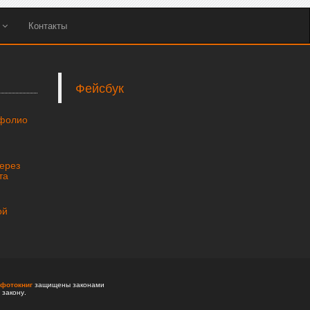
ы
Контакты
Фейсбук
тфолио
через
та
ой
фотокниг
защищены законами
 закону.