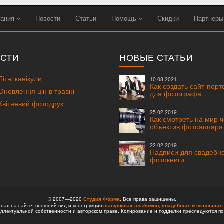
вания
Новости
Статьи
Помощь
Скидки
Партнер
СТИ
НОВЫЕ СТАТЬИ
ітні канікули
10.08.2021
Как создать сайт-пор
новлення цін в травні
для фотографа
вітневий фотодрук
25.02.2019
Как смотреть на мир 
объектив фотоаппара
22.02.2019
Надписи для свадебн
фотокниги
© 2007—2020
Студия Форма
. Все права защищены.
ая на сайте, внешний вид и конструкция
выпускных альбомов,
свадебных и школьных 
ллектуальной собственности и авторском праве. Копирование и подделки преследуются по