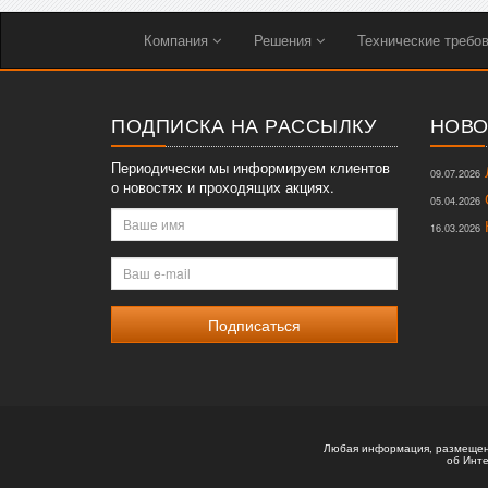
Компания
Решения
Технические требо
ПОДПИСКА НА РАССЫЛКУ
НОВО
Периодически мы информируем клиентов
Л
09.07.2026
о новостях и проходящих акциях.
О
05.04.2026
Ваше
К
16.03.2026
имя
Ваш
e-
mail
Любая информация, размещенн
об Инте