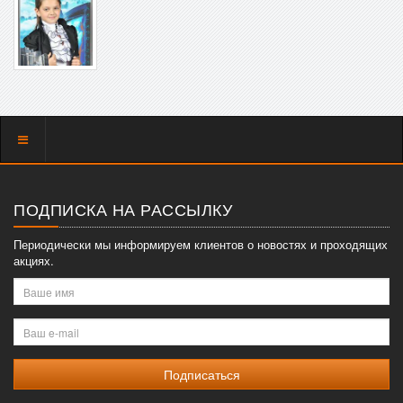
Показать
меню
ПОДПИСКА НА РАССЫЛКУ
Периодически мы информируем клиентов о новостях и проходящих
акциях.
Ваше
имя
Ваш
e-
mail