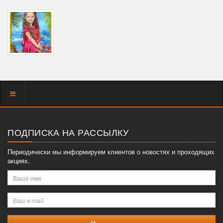
Показать
меню
ПОДПИСКА НА РАССЫЛКУ
Периодически мы информируем клиентов о новостях и проходящих
акциях.
Ваше
имя
Ваш
e-
mail