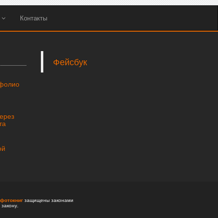
ы
Контакты
Фейсбук
тфолио
через
та
ой
фотокниг
защищены законами
 закону.