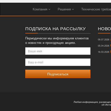
Компания
Решения
Технические требо
ПОДПИСКА НА РАССЫЛКУ
НОВО
Периодически мы информируем клиентов
Л
09.07.2026
о новостях и проходящих акциях.
О
05.04.2026
Ваше
К
16.03.2026
имя
Ваш
e-
mail
Любая информация, размещенн
об Инте