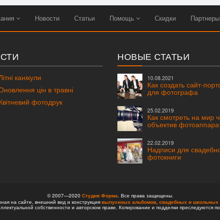
вания
Новости
Статьи
Помощь
Скидки
Партнер
СТИ
НОВЫЕ СТАТЬИ
ітні канікули
10.08.2021
Как создать сайт-пор
новлення цін в травні
для фотографа
вітневий фотодрук
25.02.2019
Как смотреть на мир 
объектив фотоаппара
22.02.2019
Надписи для свадебн
фотокниги
© 2007—2020
Студия Форма
. Все права защищены.
ая на сайте, внешний вид и конструкция
выпускных альбомов,
свадебных и школьных 
ллектуальной собственности и авторском праве. Копирование и подделки преследуются по