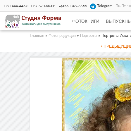
050 444-44-98
067 570-66-06
099 046-77-59
Telegram
Пн-Пт 10
ФОТОКНИГИ
ВЫПУСКНЫ
Главная
»
Фотопродукция
»
Портреты
»
Портреты Искат
ПРЕДЫДУЩИЙ