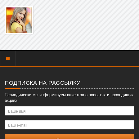
Показать
меню
ПОДПИСКА НА РАССЫЛКУ
Периодически мы информируем клиентов о новостях и проходящих
акциях.
Ваше
имя
Ваш
e-
mail