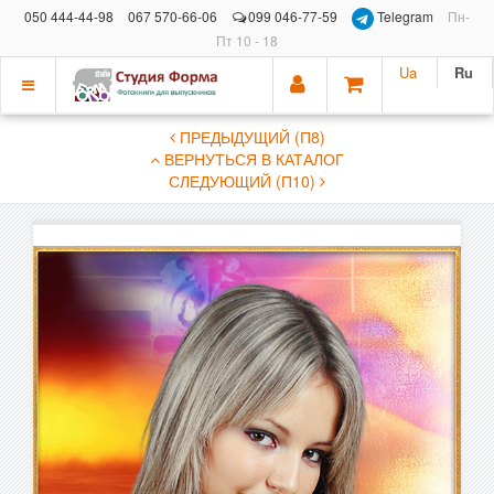
050 444-44-98
067 570-66-06
099 046-77-59
Telegram
Пн-
Пт 10 - 18
Ua
Ru
Показать
ПРЕДЫДУЩИЙ (П8)
меню
ВЕРНУТЬСЯ В КАТАЛОГ
СЛЕДУЮЩИЙ (П10)