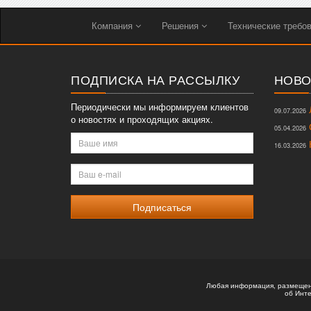
Компания
Решения
Технические требо
ПОДПИСКА НА РАССЫЛКУ
НОВО
Периодически мы информируем клиентов
Л
09.07.2026
о новостях и проходящих акциях.
О
05.04.2026
Ваше
К
16.03.2026
имя
Ваш
e-
mail
Любая информация, размещенн
об Инте