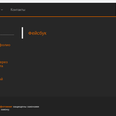
ы
Контакты
Фейсбук
тфолио
через
та
ой
фотокниг
защищены законами
 закону.