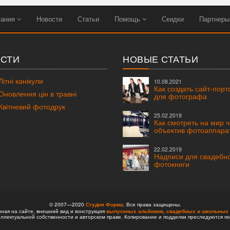
вания
Новости
Статьи
Помощь
Скидки
Партнер
СТИ
НОВЫЕ СТАТЬИ
ітні канікули
10.08.2021
Как создать сайт-пор
новлення цін в травні
для фотографа
вітневий фотодрук
25.02.2019
Как смотреть на мир 
объектив фотоаппара
22.02.2019
Надписи для свадебн
фотокниги
© 2007—2020
Студия Форма
. Все права защищены.
ая на сайте, внешний вид и конструкция
выпускных альбомов,
свадебных и школьных 
ллектуальной собственности и авторском праве. Копирование и подделки преследуются по