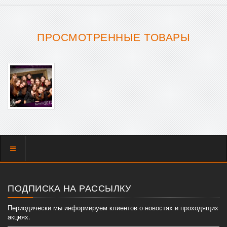
ПРОСМОТРЕННЫЕ ТОВАРЫ
Показать
меню
ПОДПИСКА НА РАССЫЛКУ
Периодически мы информируем клиентов о новостях и проходящих
акциях.