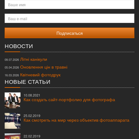
Ваше
имя
Ваш
e-
mail
НОВОСТИ
Літні канікули
09.07.2026
Оновлення цін в травні
05.04.2026
Квітневий фотодрук
16.03.2026
НОВЫЕ СТАТЬИ
10.08.2021
Как создать сайт-портфолио для фотографа
25.02.2019
Как смотреть на мир через объектив фотоаппарата
22.02.2019