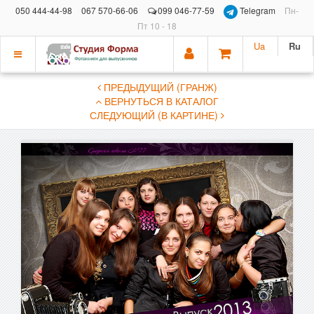
050 444-44-98
067 570-66-06
099 046-77-59
Telegram
Пн-
Пт 10 - 18
Ua
Ru
Показать
ПРЕДЫДУЩИЙ (ГРАНЖ)
меню
ВЕРНУТЬСЯ В КАТАЛОГ
СЛЕДУЮЩИЙ (В КАРТИНЕ)