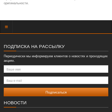
оригинальности.
Показать
меню
ПОДПИСКА НА РАССЫЛКУ
Периодически мы информируем клиентов о новостях и проходящих
акциях.
Ваше
имя
Ваш
e-
mail
НОВОСТИ