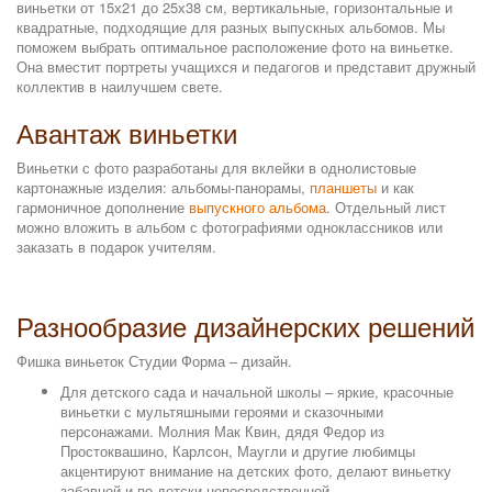
виньетки от 15х21 до 25х38 см, вертикальные, горизонтальные и
квадратные, подходящие для разных выпускных альбомов. Мы
поможем выбрать оптимальное расположение фото на виньетке.
Она вместит портреты учащихся и педагогов и представит дружный
коллектив в наилучшем свете.
Авантаж виньетки
Виньетки с фото разработаны для вклейки в однолистовые
картонажные изделия: альбомы-панорамы,
планшеты
и как
гармоничное дополнение
выпускного альбома
. Отдельный лист
можно вложить в альбом с фотографиями одноклассников или
заказать в подарок учителям.
Разнообразие дизайнерских решений
Фишка виньеток Студии Форма – дизайн.
Для детского сада и начальной школы – яркие, красочные
виньетки с мультяшными героями и сказочными
персонажами. Молния Мак Квин, дядя Федор из
Простоквашино, Карлсон, Маугли и другие любимцы
акцентируют внимание на детских фото, делают виньетку
забавной и по-детски непосредственной.