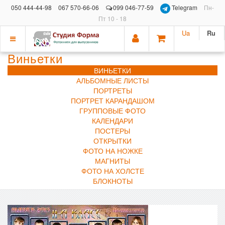
050 444-44-98
067 570-66-06
099 046-77-59
Telegram
Пн-
Пт 10 - 18
Ua
Ru
Показать
Виньетки
меню
ВИНЬЕТКИ
АЛЬБОМНЫЕ ЛИСТЫ
ПОРТРЕТЫ
ПОРТРЕТ КАРАНДАШОМ
ГРУППОВЫЕ ФОТО
КАЛЕНДАРИ
ПОСТЕРЫ
ОТКРЫТКИ
ФОТО НА НОЖКЕ
МАГНИТЫ
ФОТО НА ХОЛСТЕ
БЛОКНОТЫ