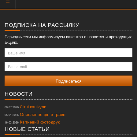
Показать
меню
ПОДПИСКА НА РАССЫЛКУ
Периодически мы информируем клиентов о новостях и проходящих
акциях.
Ваше
имя
Ваш
e-
mail
НОВОСТИ
Літні канікули
09.07.2026
Оновлення цін в травні
05.04.2026
Квітневий фотодрук
16.03.2026
НОВЫЕ СТАТЬИ