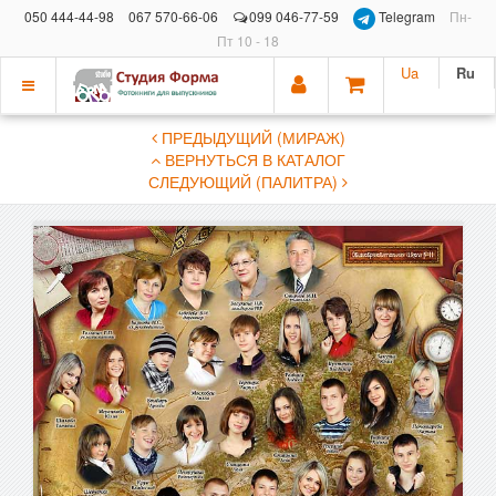
050 444-44-98
067 570-66-06
099 046-77-59
Telegram
Пн-
Пт 10 - 18
Ua
Ru
Показать
ПРЕДЫДУЩИЙ (МИРАЖ)
меню
ВЕРНУТЬСЯ В КАТАЛОГ
СЛЕДУЮЩИЙ (ПАЛИТРА)