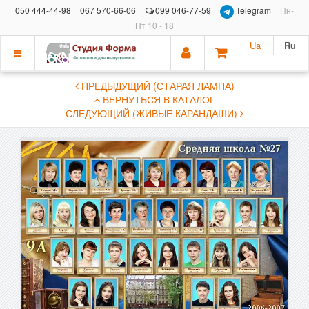
050 444-44-98
067 570-66-06
099 046-77-59
Telegram
Пн-
Пт 10 - 18
Ua
Ru
Показать
ПРЕДЫДУЩИЙ (СТАРАЯ ЛАМПА)
меню
ВЕРНУТЬСЯ В КАТАЛОГ
СЛЕДУЮЩИЙ (ЖИВЫЕ КАРАНДАШИ)