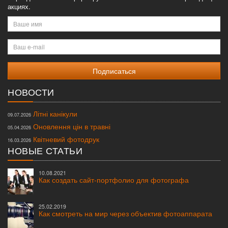
акциях.
Ваше
имя
Ваш
e-
mail
НОВОСТИ
Літні канікули
09.07.2026
Оновлення цін в травні
05.04.2026
Квітневий фотодрук
16.03.2026
НОВЫЕ СТАТЬИ
10.08.2021
Как создать сайт-портфолио для фотографа
25.02.2019
Как смотреть на мир через объектив фотоаппарата