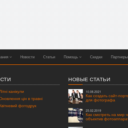
вания
Новости
Статьи
Помощь
Скидки
Партнер
СТИ
НОВЫЕ СТАТЬИ
ітні канікули
10.08.2021
Как создать сайт-пор
новлення цін в травні
для фотографа
вітневий фотодрук
25.02.2019
Как смотреть на мир 
объектив фотоаппара