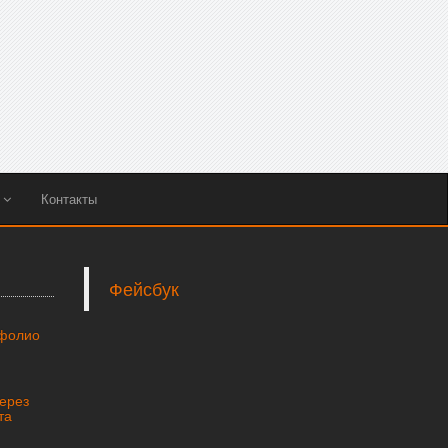
ы
Контакты
Фейсбук
тфолио
через
та