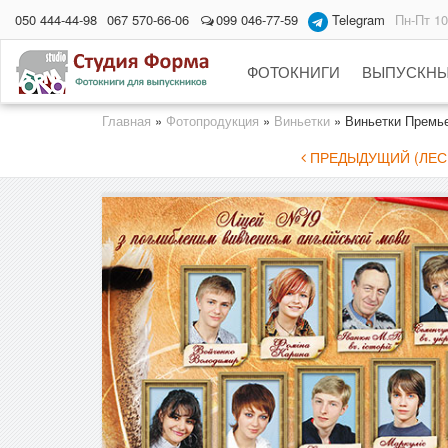
050 444-44-98
067 570-66-06
099 046-77-59
Telegram
Пн-Пт 10
ФОТОКНИГИ
ВЫПУСКНЫ
Главная
»
Фотопродукция
»
Виньетки
»
Виньетки Премь
ПРЕДЫДУЩИЙ (ЛЕС