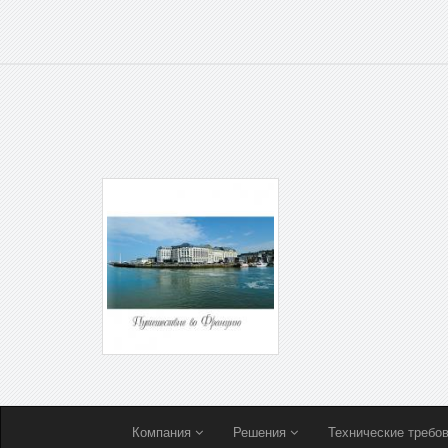
Компания
Решения
Технические требо