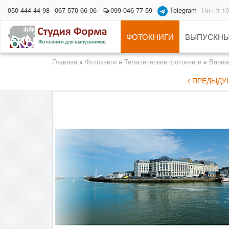
050 444-44-98
067 570-66-06
099 046-77-59
Telegram
Пн-Пт 10
ФОТОКНИГИ
ВЫПУСКНЫ
Главная
»
Фотокниги
»
Тематические фотокниги
»
Вариа
ПРЕДЫДУЩ