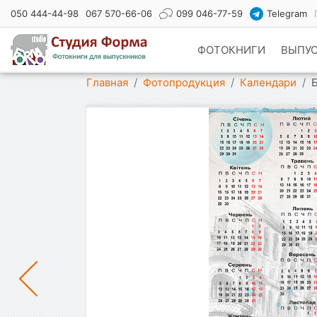
050 444-44-98
067 570-66-06
099 046-77-59
Telegram
ФОТОКНИГИ
ВЫПУ
Показать меню
Главная
Фотопродукция
Календари