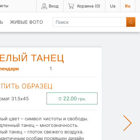
акты
Вход
Корзина (
0
)
Ua
Ru
Ь
ЖИВЫЕ ФОТО
ЕЛЫЙ ТАНЕЦ
лендари
1
УПИТЬ ОБРАЗЕЦ
22.00
рмат 31.5x45
грн.
ый цвет – символ чистоты и свободы.
дленный танец – многозначность.
ый танец – глоток свежего воздуха.
мантичным особам посвящен дизайн