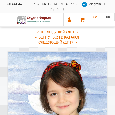
050 444-44-98
067 570-66-06
099 046-77-59
Telegram
Пн-
Пт 10 - 18
Ua
Ru
Показать
ПРЕДЫДУЩИЙ (ДП15)
меню
ВЕРНУТЬСЯ В КАТАЛОГ
СЛЕДУЮЩИЙ (ДП17)