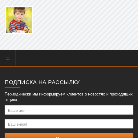
Показать
меню
ПОДПИСКА НА РАССЫЛКУ
Периодически мы информируем клиентов о новостях и проходящих
акциях.
Ваше
имя
Ваш
e-
mail