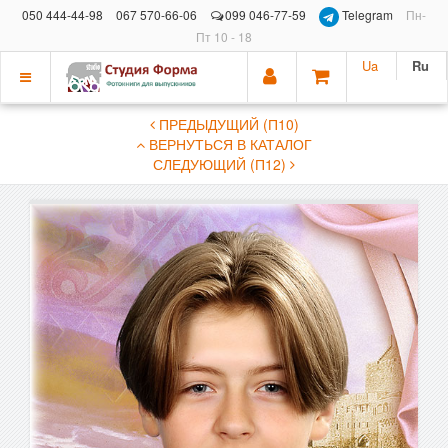
050 444-44-98
067 570-66-06
099 046-77-59
Telegram
Пн-
Пт 10 - 18
Ua
Ru
Показать
ПРЕДЫДУЩИЙ (П10)
меню
ВЕРНУТЬСЯ В КАТАЛОГ
СЛЕДУЮЩИЙ (П12)