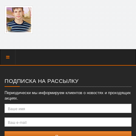
Показать
меню
ПОДПИСКА НА РАССЫЛКУ
Периодически мы информируем клиентов о новостях и проходящих
акциях.
Ваше
имя
Ваш
e-
mail