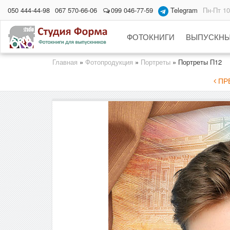
050 444-44-98
067 570-66-06
099 046-77-59
Telegram
Пн-Пт 10
ФОТОКНИГИ
ВЫПУСКНЫ
Главная
»
Фотопродукция
»
Портреты
»
Портреты П12
ПРЕ