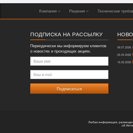
Компания
Решения
Технические требо
ПОДПИСКА НА РАССЫЛКУ
НОВО
Периодически мы информируем клиентов
Л
09.07.2026
о новостях и проходящих акциях.
О
05.04.2026
Ваше
К
16.03.2026
имя
Ваш
e-
mail
Любая информация, размещенн
об Инте