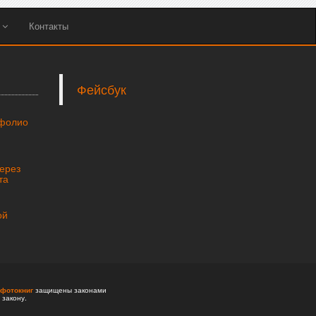
ы
Контакты
Фейсбук
тфолио
через
та
ой
фотокниг
защищены законами
 закону.