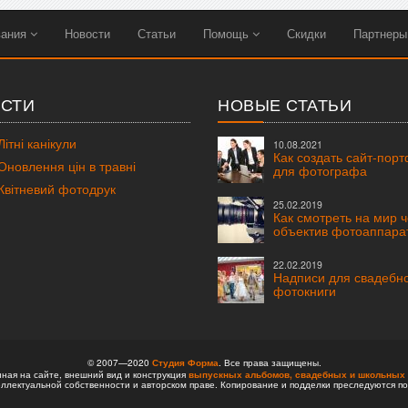
вания
Новости
Статьи
Помощь
Скидки
Партнер
СТИ
НОВЫЕ СТАТЬИ
ітні канікули
10.08.2021
Как создать сайт-пор
новлення цін в травні
для фотографа
вітневий фотодрук
25.02.2019
Как смотреть на мир 
объектив фотоаппара
22.02.2019
Надписи для свадебн
фотокниги
© 2007—2020
Студия Форма
. Все права защищены.
ая на сайте, внешний вид и конструкция
выпускных альбомов,
свадебных и школьных 
ллектуальной собственности и авторском праве. Копирование и подделки преследуются по