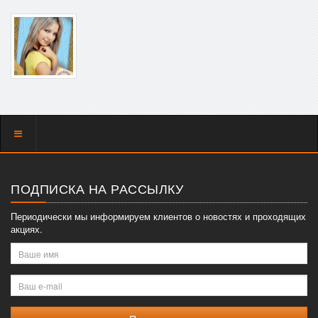
Показать
меню
ПОДПИСКА НА РАССЫЛКУ
Периодически мы информируем клиентов о новостях и проходящих
акциях.
Ваше
имя
Ваш
e-
mail