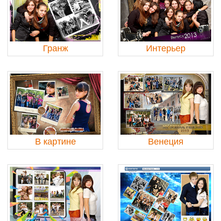
Гранж
Интерьер
В картине
Венеция