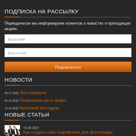
меню
ПОДПИСКА НА РАССЫЛКУ
Периодически мы информируем клиентов о новостях и проходящих
акциях.
Ваше
имя
Ваш
e-
mail
НОВОСТИ
Літні канікули
09.07.2026
Оновлення цін в травні
05.04.2026
Квітневий фотодрук
16.03.2026
НОВЫЕ СТАТЬИ
10.08.2021
Как создать сайт-портфолио для фотографа