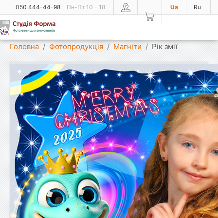
050 444-44-98
Пн-Пт 10 - 18
Ua
Ru
Показати меню
Головна
Фотопродукція
Магніти
Рік змії