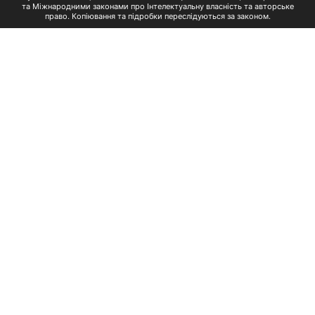
та Міжнародними законами про Інтелектуальну власність та авторське
право. Копіювання та підробки переслідуються за законом.