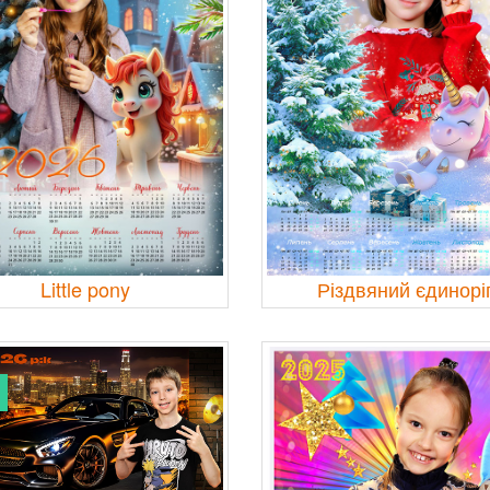
Little pony
Різдвяний єдинорі