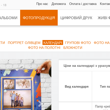
Про нас
Допомога
Оплата і доставка
Контак
 - 18
 АЛЬБОМИ
ФОТОПРОДУКЦІЯ
ЦИФРОВИЙ ДРУК
ЖИВІ 
ЕТИ
ПОРТРЕТ ОЛІВЦЕМ
КАЛЕНДАРІ
ГРУПОВІ ФОТО
ФОТО НА
ФОТО НА ПОЛОТНІ
БЛОКНОТИ
Next
Ціни на календарі з урах
Вид календаря
Тип п
Папір кре