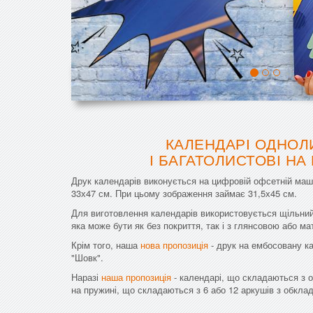
КАЛЕНДАРІ ОДНОЛ
І БАГАТОЛИСТОВІ НА
Друк календарів виконується на цифровій офсетній маш
33х47 см. При цьому зображення займає 31,5х45 см.
Для виготовлення календарів використовується щільний 
яка може бути як без покриття, так і з глянсовою або м
Крім того, наша
нова пропозиція
- друк на ембосовану ка
"Шовк".
Наразі
наша пропозиція
- календарі, що складаються з о
на пружині, що складаються з 6 або 12 аркушів з обкла