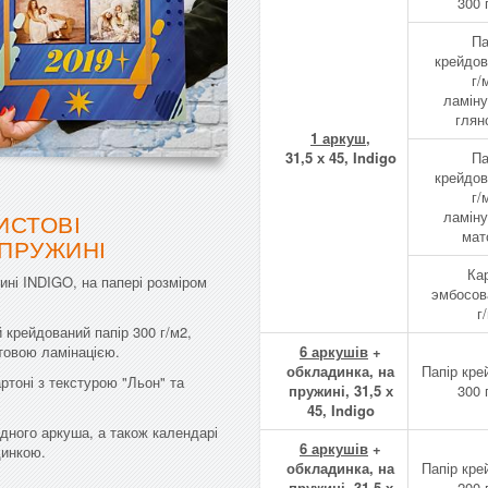
300 
Па
крейдов
г/
ламін
глян
1 аркуш
,
31,5 х 45, Indigo
Па
крейдов
г/
ламін
ИСТОВІ
мат
 ПРУЖИНІ
Ка
ині INDIGO, на папері розміром
эмбосов
г
крейдований папір 300 г/м2,
атовою ламінацією.
6 аркушів
+
обкладинка, на
Папір кре
ртоні з текстурою "Льон" та
пружині, 31,5 х
300 
45, Indigo
дного аркуша, а також календарі
6 аркушів
+
динкою.
обкладинка, на
Папір кре
пружині, 31,5 х
200 