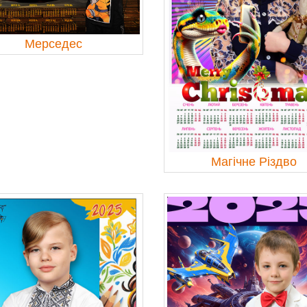
Мерседес
Магічне Різдво