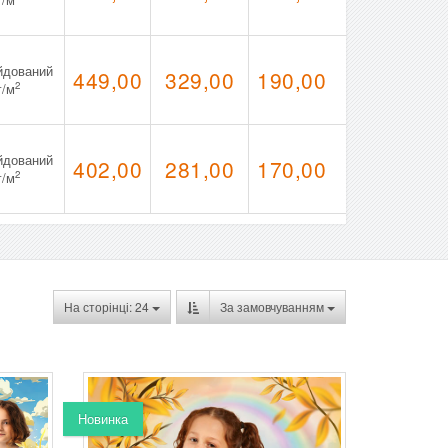
йдований
449,00
329,00
190,00
2
г/м
йдований
402,00
281,00
170,00
2
г/м
На сторінці: 24
За замовчуванням
Новинка