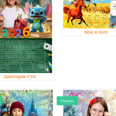
Коні в полі
Школярик Стіч
Новинка