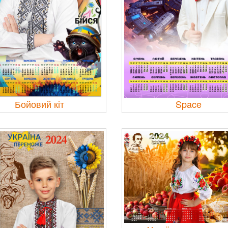
Бойовий кіт
Space