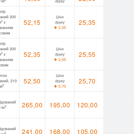
г/м
друку
пір
аний 300
Ціна
52,15
25,35
2
м
з
друку
уванням
✚ 3,35
совим
пір
аний 300
Ціна
52,35
25,55
2
м
з
друку
уванням
✚ 3,55
овим
ртон
Ціна
52,50
25,70
аний, 210
друку
2
/м
✚ 3,70
йдований
265,00
195,00
120,00
2
г/м
йдований
241,00
168,00
105,00
2
г/м