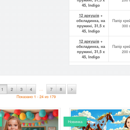
45, Indigo
12 аркушів
+
обкладинка, на
Папір кре
пружині, 31,5 х
300 
45, Indigo
12 аркушів
+
обкладинка, на
Папір кре
пружині, 31,5 х
200 
45, Indigo
…
1
2
3
4
7
8
Показано 1 - 24 из 179
Новинка