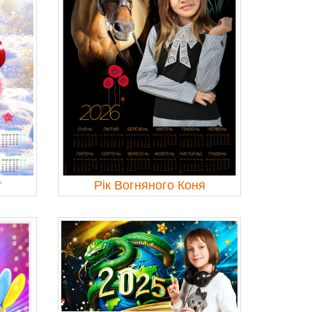
г
Рік Вогняного Коня