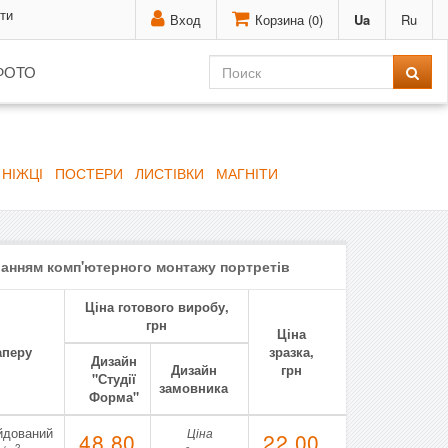
ти
Вход
Корзина (
0
)
Ua
Ru
ФОТО
 НІЖЦІ
ПОСТЕРИ
ЛИСТІВКИ
МАГНІТИ
уванням комп'ютерного монтажу портретів
Ціна готового виробу,
грн
Ціна
аперу
зразка,
Дизайн
Дизайн
грн
"Студії
замовника
Форма"
йдований
Ціна
48,80
22,00
2