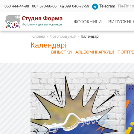
050 444-44-98
067 570-66-06
099 046-77-59
Telegram
Пн-Пт 10
ФОТОКНИГИ
ВИПУСКНІ
Головна
»
Фотопродукція
»
Календарі
Календарі
ВІНЬЄТКИ
АЛЬБОМНІ АРКУШІ
ПОРТР
Previous