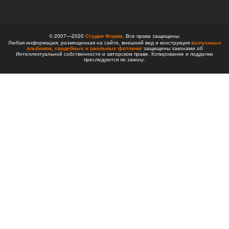
© 2007—2020
Студия Форма
. Все права защищены.
Любая информация, размещенная на сайте, внешний вид и конструкция
выпускных
альбомов,
свадебных и школьных фотокниг
защищены законами об
Интеллектуальной собственности и авторском праве. Копирование и подделки
преследуются по закону.