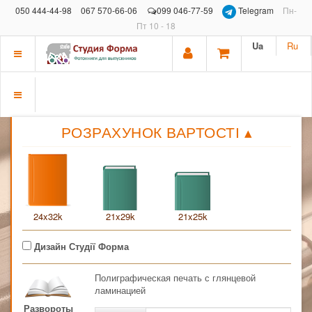
050 444-44-98
067 570-66-06
099 046-77-59
Telegram
Пн-
Пт 10 - 18
Ua
Ru
Показать
меню
Показать
РОЗРАХУНОК ВАРТОСТІ
▴
меню
24x32k
21x29k
21x25k
Дизайн Студії Форма
Полиграфическая печать с глянцевой
ламинацией
Развороты