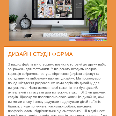
ДИЗАЙН СТУДІЇ ФОРМА
З ваших файлів ми створимо повністю готовий до друку набір
зображень для фотокниги. У цю роботу входить колірна
корекція зображень, ретуш, відсічення (вирізка з фону) та
складання на вибраному варіанті дизайну. Ми пропонуємо
понад шістдесят розроблених нами варіантів дизайну для
випускників. Намагаємося, щоб кожен із них був цікавий,
актуальний та пасував для випускників шкіл, ВНЗ чи дитячих
садків. Щороку ми поповнюємо свою колекцію дизайнів, аби
ви могли знову і знову радувати та дивувати дітей та їхніх
батьків. Лише погляньте, наскільки робота, виконана
професіоналом, відрізняється від аматорської. Ці відмінності
в дрібницях: колір, розмір, композиція, напрямок погляду. Але