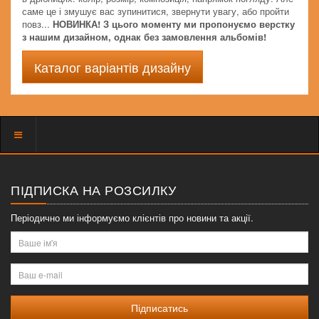
саме це і змушує вас зупинитися, звернути увагу, або пройти
повз...
НОВИНКА! З цього моменту ми пропонуємо верстку
з нашим дизайном, однак без замовлення альбомів!
Каталог варіантів дизайну
Показать
меню
ПІДПИСКА НА РОЗСИЛКУ
Періодично ми інформуємо клієнтів про новини та акції.
Ваше
ім'я
Ваш
e-
mail