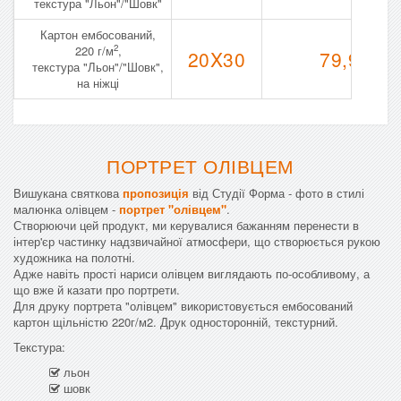
текстура "Льон"/"Шовк"
Картон ембосований,
2
220 г/м
,
20X30
79,90
текстура "Льон"/"Шовк",
на ніжці
ПОРТРЕТ ОЛІВЦЕМ
Вишукана святкова
пропозиція
від Студії Форма - фото в стилі
малюнка олівцем -
портрет "олівцем"
.
Створюючи цей продукт, ми керувалися бажанням перенести в
інтер'єр частинку надзвичайної атмосфери, що створюється рукою
художника на полотні.
Адже навіть прості нариси олівцем виглядають по-особливому, а
що вже й казати про портрети.
Для друку портрета "олівцем" використовується ембосований
картон щільністю 220г/м2. Друк односторонній, текстурний.
Текстура:
льон
шовк