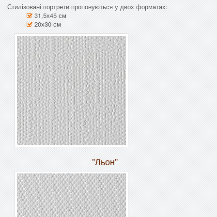
Стилізовані портрети пропонуються у двох форматах:
31,5х45 см
20х30 см
"Льон"