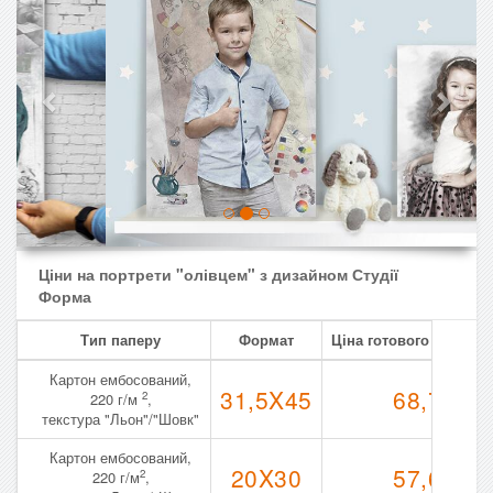
Ціни на портрети "олівцем" з дизайном Студії
Форма
Тип паперу
Формат
Ціна готового виробу,
Картон ембосований,
31,5X45
68,70
2
220 г/м
,
текстура "Льон"/"Шовк"
Картон ембосований,
20X30
57,60
2
220 г/м
,