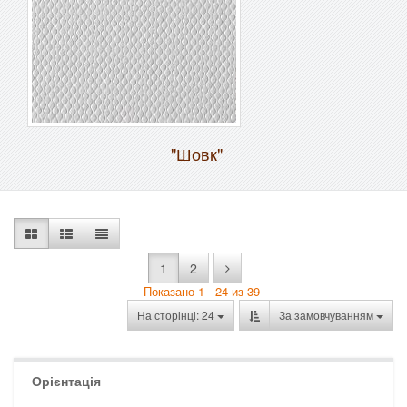
"Шовк"
1
2
Показано 1 - 24 из 39
На сторінці: 24
За замовчуванням
Орієнтація