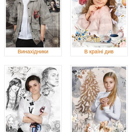
Винахідники
В країні див