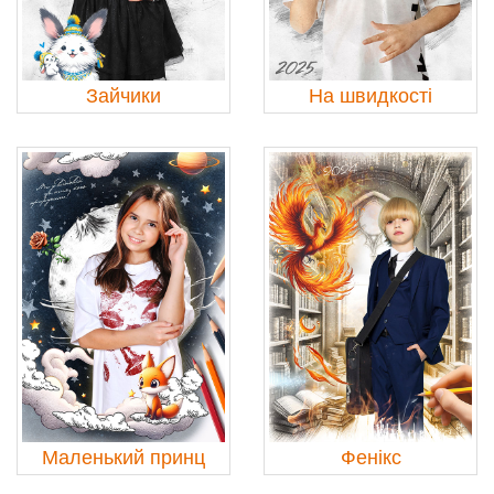
Зайчики
На швидкості
Маленький принц
Фенікс