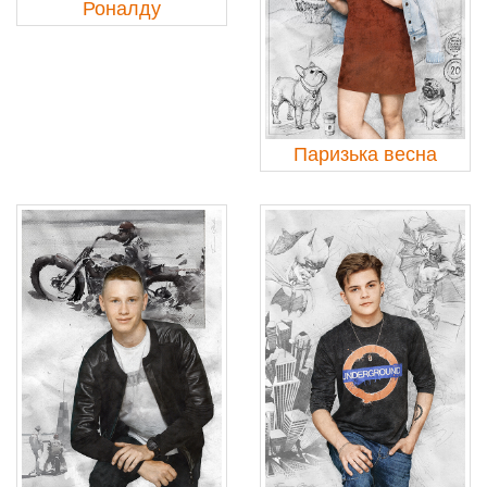
Роналду
Паризька весна