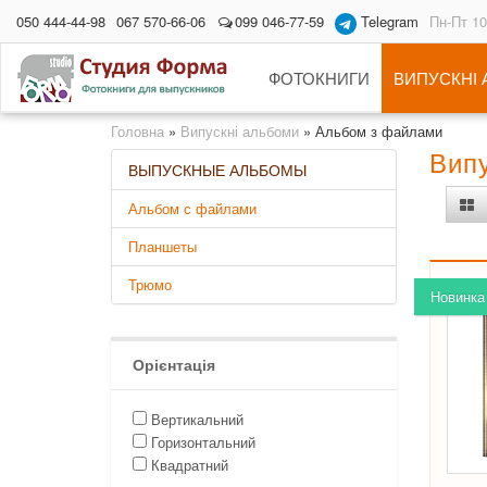
050 444-44-98
067 570-66-06
099 046-77-59
Telegram
Пн-Пт 10
ФОТОКНИГИ
ВИПУСКНІ
Головна
»
Випускні альбоми
»
Альбом з файлами
Вип
ВЫПУСКНЫЕ АЛЬБОМЫ
Альбом с файлами
Планшеты
Трюмо
Новинка
Орієнтація
Вертикальний
Горизонтальний
Квадратний