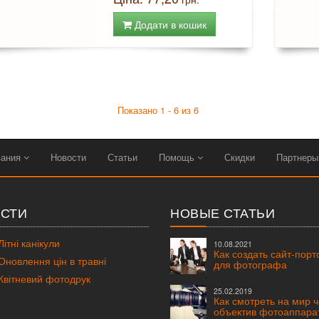
Додати в кошик
Показано 1 - 6 из 6
вания
Новости
Статьи
Помощь
Скидки
Партнер
СТИ
НОВЫЕ СТАТЬИ
ітні канікули
10.08.2021
Как создать сайт-пор
новлення цін в травні
для фотографа
вітневий фотодрук
25.02.2019
Как смотреть на мир 
объектив фотоаппара