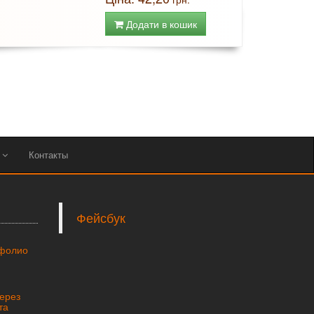
Додати в кошик
ы
Контакты
Фейсбук
тфолио
через
та