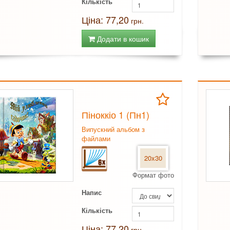
Кількість
Ціна: 77,20
грн.
Додати в кошик
Піноккіо 1 (Пн1)
Випускний альбом з
файлами
20x30
Формат фото
Напис
Кількість
Ціна: 77,20
грн.