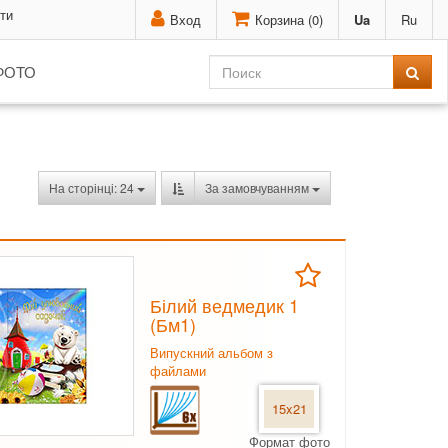
ти
Вход
Корзина (
0
)
Ua
Ru
ФОТО
На сторінці: 24
За замовчуванням
Білий ведмедик 1
(Бм1)
Випускний альбом з
файлами
15x21
Формат фото