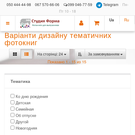
050 444-44-98
067 570-66-06
099 046-77-59
Telegram
Пн-
Пт 10 - 18
Ua
Ru
Показать
Варіанти дизайну тематичних
меню
фотокниг
На сторінці: 24
За замовчуванням
Показано 1 - 15 из 15
Тематика
Ко дню рождения
Детская
Семейная
Об отпуске
Другой
Новогодняя