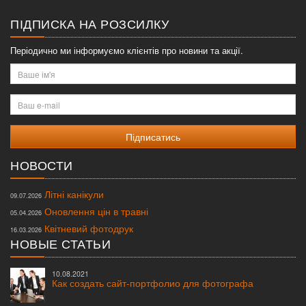
меню
ПІДПИСКА НА РОЗСИЛКУ
Періодично ми інформуємо клієнтів про новини та акції.
Ваше
ім'я
Ваш
e-
mail
НОВОСТИ
Літні канікули
09.07.2026
Оновлення цін в травні
05.04.2026
Квітневий фотодрук
16.03.2026
НОВЫЕ СТАТЬИ
10.08.2021
Как создать сайт-портфолио для фотографа