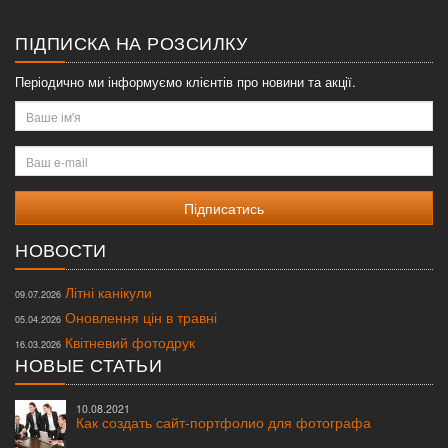
меню
ПІДПИСКА НА РОЗСИЛКУ
Періодично ми інформуємо клієнтів про новини та акції.
Ваше
ім'я
Ваш
e-
mail
НОВОСТИ
Літні канікули
09.07.2026
Оновлення цін в травні
05.04.2026
Квітневий фотодрук
16.03.2026
НОВЫЕ СТАТЬИ
10.08.2021
Как создать сайт-портфолио для фотографа