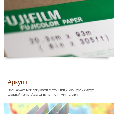
Аркуші
Прошарком між аркушами фотокниги «Брошура» слугує
щільний папір. Аркуші цупкі, не гнучкі та рівні.