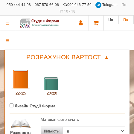
050 444-44-98
067 570-66-06
099 046-77-59
Telegram
Пн-
Пт 10 - 18
Ua
Ru
Показать
меню
Показать
РОЗРАХУНОК ВАРТОСТІ
▴
меню
22x25
20x20
Дизайн Студії Форма
Матовая фотопечать
Кількість:
Развороты