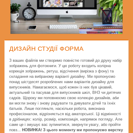
ДИЗАЙН СТУДІЇ ФОРМА
З ваших файлів ми створимо повністю готовий до друку набір
зображень для фотокниги. У цю роботу входить колірна
корекція зображень, ретуш, відсічення (вирізка з фону) та
складання на вибраному варіанті дизайну. Ми пропонуємо
понад шістдесят розроблених нами варіантів дизайну для
випускників. Намагаємося, щоб кожен із них був цікавий,
актуальний та пасував для випускників шкіл, ВНЗ чи дитячих
садків. Щороку ми поповнюємо свою колекцію дизайнів, аби
ви могли знову і знову радувати та дивувати дітей та їхніх
батьків. Лише погляньте, наскільки робота, виконана
професіоналом, відрізняється від аматорської. Ці відмінності
в дрібницях: колір, розмір, композиція, напрямок погляду. Але
саме це і змушує вас зупинитися, звернути увагу, або пройти
повз...
НОВИНКА! З цього моменту ми пропонуємо верстку