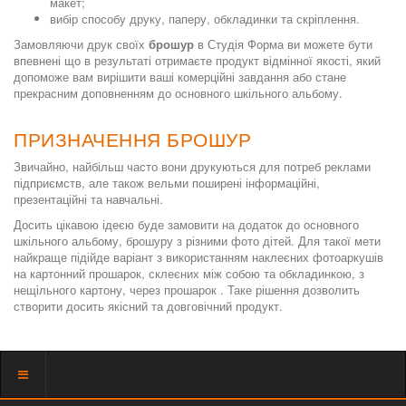
макет;
вибір способу друку, паперу, обкладинки та скріплення.
Замовляючи друк своїх
брошур
в Студія Форма ви можете бути
впевнені що в результаті отримаєте продукт відмінної якості, який
допоможе вам вирішити ваші комерційні завдання або стане
прекрасним доповненням до основного шкільного альбому.
ПРИЗНАЧЕННЯ БРОШУР
Звичайно, найбільш часто вони друкуються для потреб реклами
підприємств, але також вельми поширені інформаційні,
презентаційні та навчальні.
Досить цікавою ідеєю буде замовити на додаток до основного
шкільного альбому, брошуру з різними фото дітей. Для такої мети
найкраще підійде варіант з використанням наклеєних фотоаркушів
на картонний прошарок, склеєних між собою та обкладинкою, з
нещільного картону, через прошарок . Таке рішення дозволить
створити досить якісний та довговічний продукт.
Показать