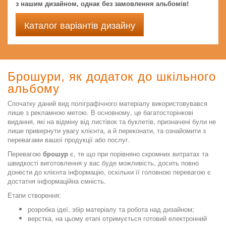
з нашим дизайном, однак без замовлення альбомів!
Каталог варіантів дизайну
Брошури, як додаток до шкільного
альбому
Спочатку даний вид поліграфічного матеріалу використовувався
лише з рекламною метою. В основному, це багатосторінкові
видання, які на відміну від листівок та буклетів, призначені були не
лише привернути увагу клієнта, а й переконати, та ознайомити з
перевагами вашої продукції або послуг.
Перевагою
брошур
є, те що при порівняно скромних витратах та
швидкості виготовлення у вас буде можливість, досить повно
донести до клієнта інформацію, оскільки її головною перевагою є
достатня інформаційна ємність.
Етапи створення:
розробка ідеї, збір матеріалу та робота над дизайном;
верстка, на цьому етапі отримується готовий електронний