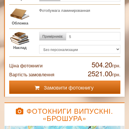
Фотобумага ламинированная
Обложка
Примірників:
Наклад
504.20
Ціна фотокниги
грн.
2521.00
Вартість замовлення
грн.
Замовити фотокнигу
ФОТОКНИГИ ВИПУСКНІ.
«БРОШУРА»
Previous
Next