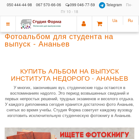
050 444-44-98
067 570-66-06
099 046-77-59
Telegram
Пн-
Пт 10 - 18
Ua
Ru
Показать
Фотоальбом для студента на
меню
выпуск - Ананьев
КУПИТЬ АЛЬБОМ НА ВЫПУСК
ИНСТИТУТА НЕДОРОГО - АНАНЬЕВ
У многих, закончивших вуз, студенческие годы остаются в
воспоминаниях надолго. Это период возвышенных свиданий и
первых непростых решений, трудных экзаменов и веселого отдыха.
У каждого дипломника сегодня хранится достаточно фото Ананьев,
снятых во время учебы. Студия Форма советует каждому вузовцу
изготовить исключительную студенческую фотокнигу в Ананьев.