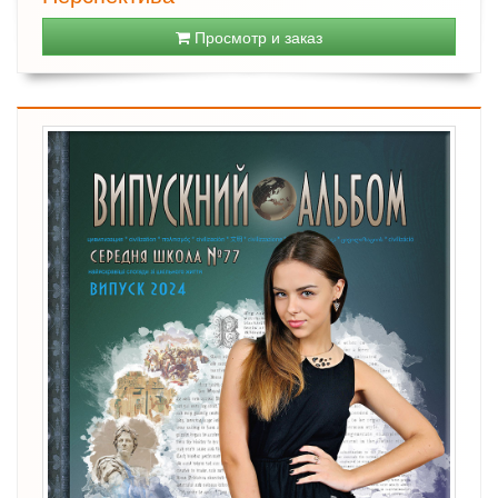
Просмотр и заказ