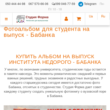
050 444-44-98
067 570-66-06
099 046-77-59
Telegram
Пн-
Пт 10 - 18
Ua
Ru
Показать
Фотоальбом для студента на
меню
выпуск - Бабанка
КУПИТЬ АЛЬБОМ НА ВЫПУСК
ИНСТИТУТА НЕДОРОГО - БАБАНКА
У многих, по окончании университета, студенческие годы остаются
в памяти навсегда. Это моменты романтических свиданий и первых
важных решений, трудных экзаменов и радостных выходных. У
каждого старшекурсника сегодня имеется достаточно фото
Бабанка, отснятых в студенчестве. Студия Форма дает совет
каждому студенту создать уникальную фотокнигу о вузовской поре
в Бабанка.