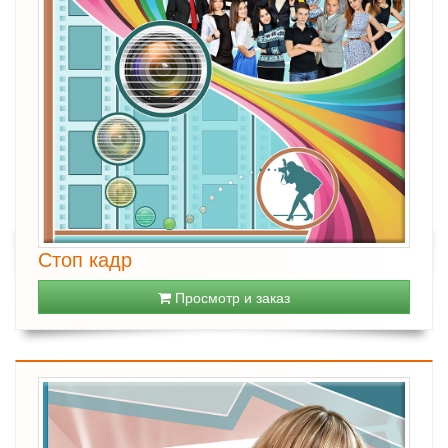
Стоп кадр
Просмотр и заказ