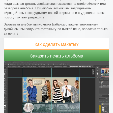
когда важная деталь изображения окажется на сгибе обложки или
разворота альбома. При любых возникших затруднениях
обращайтесь к сотрудникам нашей фирмы, они с удовольствием
помогут их вам разрешить.
Заказывая альбом выпускника Бабанка с вашим уникальным
дизайном, вы получите фотокнигу по низкой цене, заплатив только
за печать.
Как сделать макеты?
Заказать печать альбома