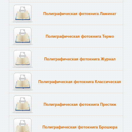
Полиграфическая фотокнига Ламинат
Полиграфическая фотокнига Термо
Полиграфическая фотокнига Журнал
Полиграфическая фотокнига Классическая
Полиграфическая фотокнига Престиж
Полиграфическая фотокнига Брошюра