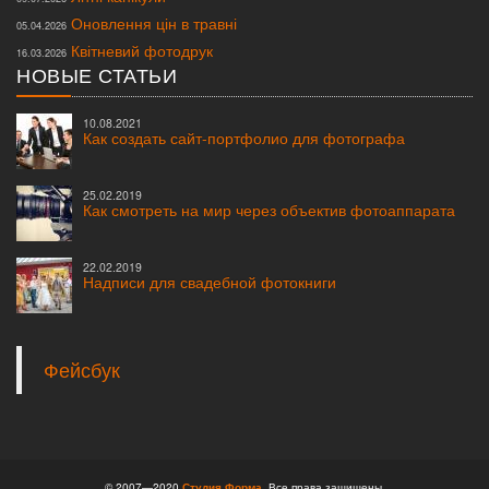
Оновлення цін в травні
05.04.2026
Квітневий фотодрук
16.03.2026
НОВЫЕ СТАТЬИ
10.08.2021
Как создать сайт-портфолио для фотографа
25.02.2019
Как смотреть на мир через объектив фотоаппарата
22.02.2019
Надписи для свадебной фотокниги
Фейсбук
© 2007—2020
Студия Форма
. Все права защищены.