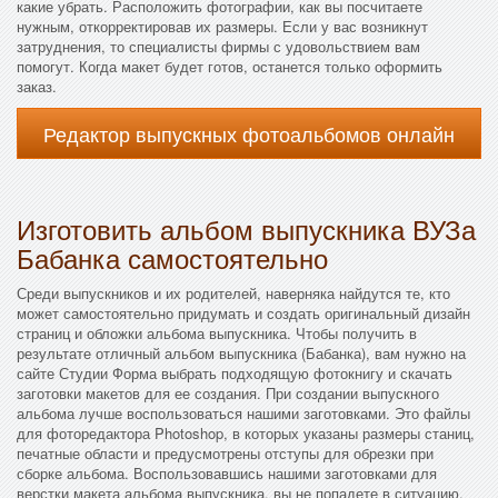
какие убрать. Расположить фотографии, как вы посчитаете
нужным, откорректировав их размеры. Если у вас возникнут
затруднения, то специалисты фирмы с удовольствием вам
помогут. Когда макет будет готов, останется только оформить
заказ.
Редактор выпускных фотоальбомов онлайн
Изготовить альбом выпускника ВУЗа
Бабанка самостоятельно
Среди выпускников и их родителей, наверняка найдутся те, кто
может самостоятельно придумать и создать оригинальный дизайн
страниц и обложки альбома выпускника. Чтобы получить в
результате отличный альбом выпускника (Бабанка), вам нужно на
сайте Студии Форма выбрать подходящую фотокнигу и скачать
заготовки макетов для ее создания. При создании выпускного
альбома лучше воспользоваться нашими заготовками. Это файлы
для фоторедактора Photoshop, в которых указаны размеры станиц,
печатные области и предусмотрены отступы для обрезки при
сборке альбома. Воспользовавшись нашими заготовками для
верстки макета альбома выпускника, вы не попадете в ситуацию,