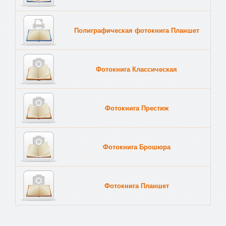
Полиграфическая фотокнига Планшет
Тве
Фотокнига Классическая
Фотокнига Престиж
Фотокнига Брошюра
Фотокнига Планшет
Тве