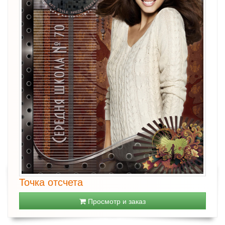
Точка отсчета
Просмотр и заказ