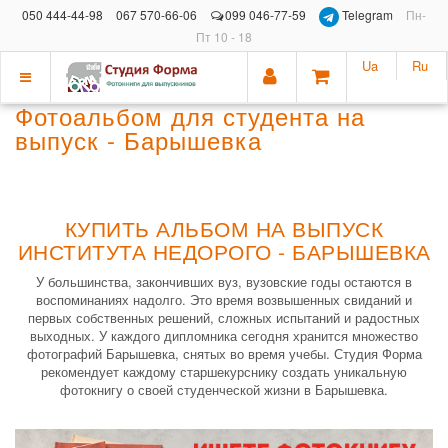
050 444-44-98
067 570-66-06
099 046-77-59
Telegram
Пн-
Пт 10 - 18
Ua
Ru
Показать
Фотоальбом для студента на
меню
выпуск - Барышевка
КУПИТЬ АЛЬБОМ НА ВЫПУСК
ИНСТИТУТА НЕДОРОГО - БАРЫШЕВКА
У большинства, закончивших вуз, вузовские годы остаются в
воспоминаниях надолго. Это время возвышенных свиданий и
первых собственных решений, сложных испытаний и радостных
выходных. У каждого дипломника сегодня хранится множество
фотографий Барышевка, снятых во время учебы. Студия Форма
рекомендует каждому старшекурснику создать уникальную
фотокнигу о своей студенческой жизни в Барышевка.