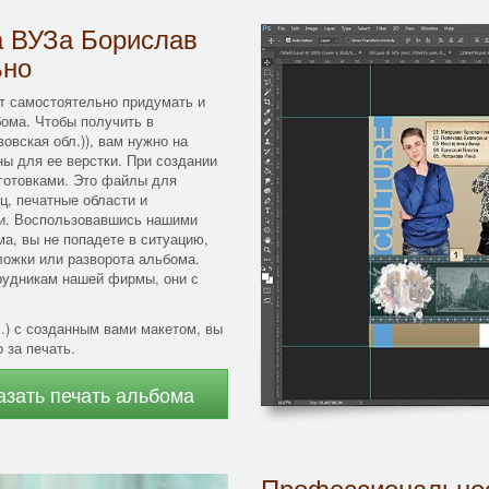
а ВУЗа Борислав
ьно
ет самостоятельно придумать и
ома. Чтобы получить в
овская обл.)), вам нужно на
ы для ее верстки. При создании
готовками. Это файлы для
ц, печатные области и
ки. Воспользовавшись нашими
а, вы не попадете в ситуацию,
ложки или разворота альбома.
рудникам нашей фирмы, они с
.) с созданным вами макетом, вы
 за печать.
азать печать альбома
Профессиональное