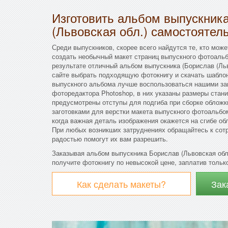
Изготовить альбом выпускник
(Львовская обл.) самостоятел
Среди выпускников, скорее всего найдутся те, кто мож
создать необычный макет страниц выпускного фотоальб
результате отличный альбом выпускника (Борислав (Льв
сайте выбрать подходящую фотокнигу и скачать шаблон
выпускного альбома лучше воспользоваться нашими за
фоторедактора Photoshop, в них указаны размеры стани
предусмотрены отступы для подгиба при сборке облож
заготовками для верстки макета выпускного фотоальбом
когда важная деталь изображения окажется на сгибе об
При любых возникших затруднениях обращайтесь к сот
радостью помогут их вам разрешить.
Заказывая альбом выпускника Борислав (Львовская обл
получите фотокнигу по невысокой цене, заплатив только
Как сделать макеты?
Зак