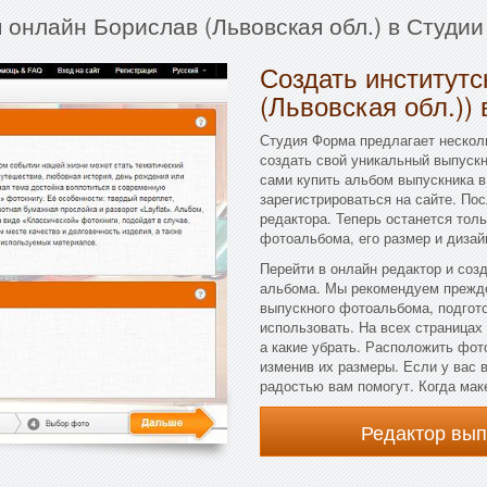
 онлайн Борислав (Львовская обл.) в Студи
Создать институт
(Львовская обл.))
Студия Форма предлагает несколь
создать свой уникальный выпускн
сами купить альбом выпускника в
зарегистрироваться на сайте. По
редактора. Теперь останется тол
фотоальбома, его размер и дизай
Перейти в онлайн редактор и соз
альбома. Мы рекомендуем прежде
выпускного фотоальбома, подгот
использовать. На всех страницах
а какие убрать. Расположить фот
изменив их размеры. Если у вас 
радостью вам помогут. Когда маке
Редактор вы