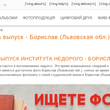
[%lng.about%]
[%lng.help%]
[%lng.delivery%]
[%lng.
 - 18
 АЛЬБОМИ
ФОТОПРОДУКЦІЯ
ЦИФРОВИЙ ДРУК
ЖИВІ 
та
 выпуск - Борислав (Львовская обл.)
ЫПУСК ИНСТИТУТА НЕДОРОГО - БОРИСЛ
 остаются в воспоминаниях надолго. Это время возвышенных свиданий и
 имеется достаточно фото Борислав (Львовская обл.), снятых во врем
эксклюзивную фотокнигу о своей студенческой жизни в Борислав (Львовс