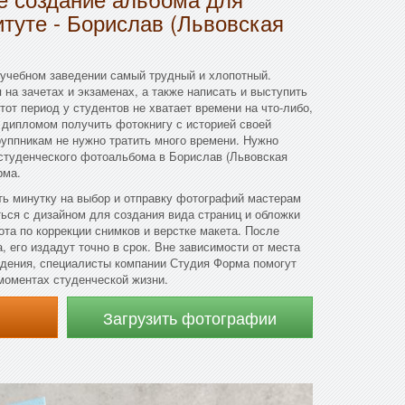
итуте - Борислав (Львовская
 учебном заведении самый трудный и хлопотный.
 на зачетах и экзаменах, а также написать и выступить
от период у студентов не хватает времени на что-либо,
с дипломом получить фотокнигу с историей своей
руппникам не нужно тратить много времени. Нужно
 студенческого фотоальбома в Борислав (Львовская
рма.
ть минутку на выбор и отправку фотографий мастерам
ься с дизайном для создания вида страниц и обложки
ота по коррекции снимков и верстке макета. После
 его издадут точно в срок. Вне зависимости от места
едения, специалисты компании Студия Форма помогут
моментах студенческой жизни.
Загрузить фотографии