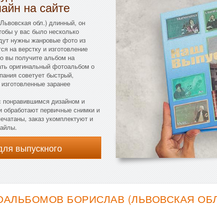
лайн на сайте
Львовская обл.) длинный, он
тобы у вас было несколько
удут нужны жанровые фото из
ся на верстку и изготовление
то вы получите альбом на
зать оригинальный фотоальбом о
мпания советует быстрый,
 изготовленные заранее
 с понравившимся дизайном и
и обработают первичные снимки и
ечатаны, заказ укомплектуют и
файлы.
для выпускного
АЛЬБОМОВ БОРИСЛАВ (ЛЬВОВСКАЯ ОБЛ.)