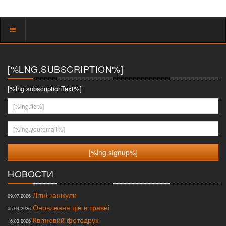
Показать
меню
[%LNG.SUBSCRIPTION%]
[%lng.subscriptionText%]
[%lng.fio%]
[%lng.youremail%]
НОВОСТИ
Літні канікули
09.07.2026
Оновлення цін в травні
05.04.2026
Квітневий фотодрук
16.03.2026