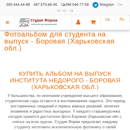
050 444-44-98
067 570-66-06
099 046-77-59
Telegram
Пн-
Пт 10 - 18
Ua
Ru
Показать
Фотоальбом для студента на
меню
выпуск - Боровая (Харьковская
обл.)
КУПИТЬ АЛЬБОМ НА ВЫПУСК
ИНСТИТУТА НЕДОРОГО - БОРОВАЯ
(ХАРЬКОВСКАЯ ОБЛ.)
У большинства, по окончании учреждения высшего образования,
студенческие годы остаются в воспоминаниях надолго. Это период
восторженных свиданий и первых важных решений, нелегких
экзаменов и радостных выходных. У каждого старшекурсника
сегодня хранится достаточно фото Боровая (Харьковская обл.),
снятых на всех курсах. Студия Форма предлагает каждому
студенту изготовить исключительную фотокнигу о своей