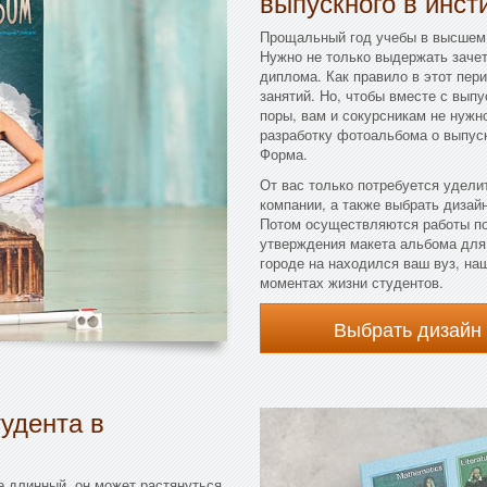
выпускного в инст
Прощальный год учебы в высшем 
Нужно не только выдержать зачет
диплома. Как правило в этот пери
занятий. Но, чтобы вместе с выпу
поры, вам и сокурсникам не нужн
разработку фотоальбома о выпус
Форма.
От вас только потребуется удели
компании, а также выбрать дизай
Потом осуществляются работы по
утверждения макета альбома для 
городе на находился ваш вуз, на
моментах жизни студентов.
Выбрать дизайн
удента в
е длинный, он может растянуться