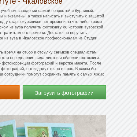
итуте - Чкаловское
учебном заведении самый непростой и бурливый.
ы и экзамены, а также написать и выступить с защитой
од у старшекурсников нет времени на что-либо, кроме
ском из вуза получить фотокнигу об истории вузовской
о тратить много времени. Достаточно поручить
ке из вуза в Чкаловское профессионалам из Студии
ть время на отбор и отсылку снимков специалистам
н для определения вида листов и обложки фотокниги.
 фотокоррекции фотографий и верстке макета. После
фотографий, его издадут точно в срок. В каком бы
ши сотрудники помогут сохранить память о самых ярких
Загрузить фотографии