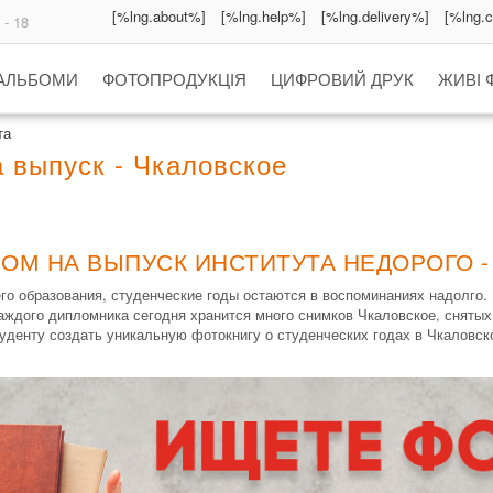
[%lng.about%]
[%lng.help%]
[%lng.delivery%]
[%lng.
 - 18
 АЛЬБОМИ
ФОТОПРОДУКЦІЯ
ЦИФРОВИЙ ДРУК
ЖИВІ 
та
 выпуск - Чкаловское
БОМ НА ВЫПУСК ИНСТИТУТА НЕДОРОГО -
о образования, студенческие годы остаются в воспоминаниях надолго.
каждого дипломника сегодня хранится много снимков Чкаловское, сняты
уденту создать уникальную фотокнигу о студенческих годах в Чкаловск