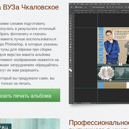
а ВУЗа Чкаловское
воими силами подготовить
олучить в результате отличный
брать фотокнигу и скачать
о макета лучше воспользоваться
а Photoshop, в которых указаны
тупы для обрезки при сборке
для верстки макета альбома
элемент изображения окажется на
икших затруднениях обращайтесь
гут их вам разрешить.
оторый вы придумали сами, вы
только за печать.
азать печать альбома
Профессиональное