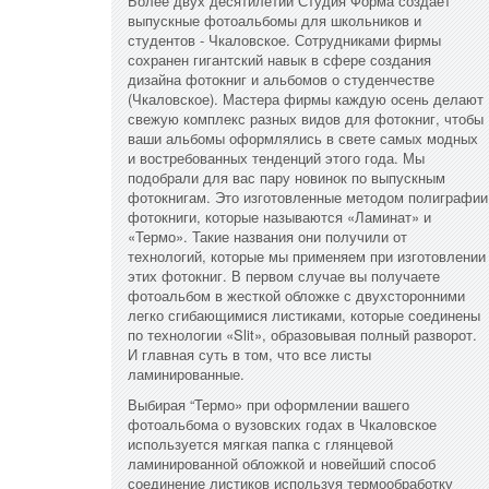
Более двух десятилетий Студия Форма создает
выпускные фотоальбомы для школьников и
студентов - Чкаловское. Сотрудниками фирмы
сохранен гигантский навык в сфере создания
дизайна фотокниг и альбомов о студенчестве
(Чкаловское). Мастера фирмы каждую осень делают
свежую комплекс разных видов для фотокниг, чтобы
ваши альбомы оформлялись в свете самых модных
и востребованных тенденций этого года. Мы
подобрали для вас пару новинок по выпускным
фотокнигам. Это изготовленные методом полиграфии
фотокниги, которые называются «Ламинат» и
«Термо». Такие названия они получили от
технологий, которые мы применяем при изготовлении
этих фотокниг. В первом случае вы получаете
фотоальбом в жесткой обложке с двухсторонними
легко сгибающимися листиками, которые соединены
по технологии «Slit», образовывая полный разворот.
И главная суть в том, что все листы
ламинированные.
Выбирая “Термо» при оформлении вашего
фотоальбома о вузовских годах в Чкаловское
используется мягкая папка с глянцевой
ламинированной обложкой и новейший способ
соединение листиков используя термообработку