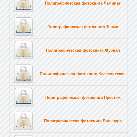
Полиграфическая фотокнига Ламинат
Полиграфическая фотокнига Термо
Полиграфическая фотокнига Журнал
Полиграфическая фотокнига Классическая
Полиграфическая фотокнига Престиж
Полиграфическая фотокнига Брошюра