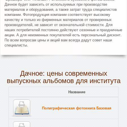
Дачное будет зависеть от используемых при производстве
материалов и оборудования, а также затрат труда специалистов
компании. Фотопродукция компании соответствует высокому
качеству и только из фирменных материалов от проверенных
производителей, не зависит от окончательной стоимости. Для
наших потребителей постоянно действуют сезонные и праздничные
акции. А для неизменных покупателей есть персональный дисконт.
По всем вопросам цены и акций вам всегда дадут совет наши
специалисты.
Дачное: цены современных
выпускных альбомов для института
Название
Полиграфическая фотокнига Базовая