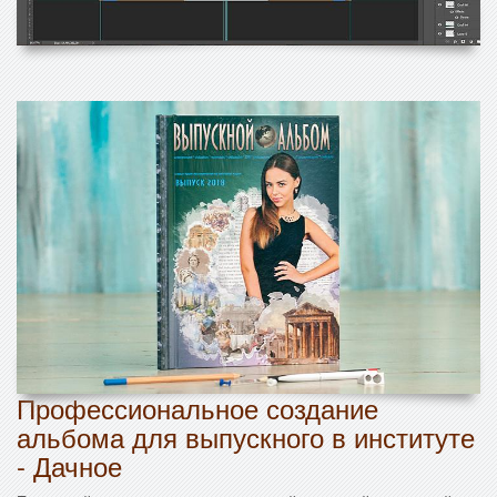
Профессиональное создание
альбома для выпускного в институте
- Дачное