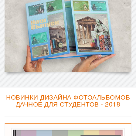
НОВИНКИ ДИЗАЙНА ФОТОАЛЬБОМОВ
ДАЧНОЕ ДЛЯ СТУДЕНТОВ - 2018