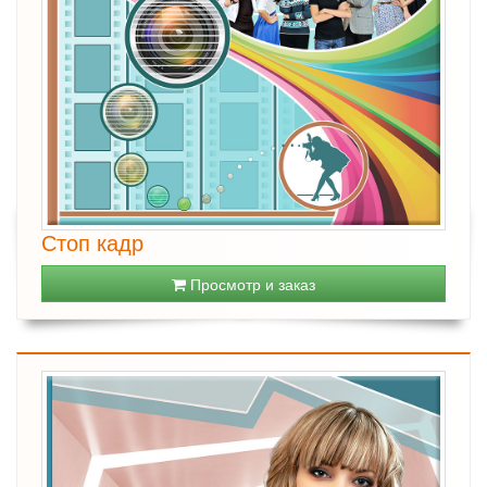
Стоп кадр
Просмотр и заказ