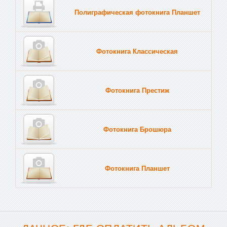
Полиграфическая фотокнига Планшет
Тве
Фотокнига Классическая
Фотокнига Престиж
Фотокнига Брошюра
Фотокнига Планшет
Тве