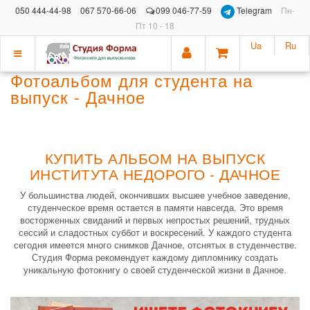
050 444-44-98
067 570-66-06
099 046-77-59
Telegram
Пн-
Пт 10 - 18
Ua
Ru
Показать
Фотоальбом для студента на
меню
выпуск - Дачное
КУПИТЬ АЛЬБОМ НА ВЫПУСК
ИНСТИТУТА НЕДОРОГО - ДАЧНОЕ
У большинства людей, окончивших высшее учебное заведение,
студенческое время остается в памяти навсегда. Это время
восторженных свиданий и первых непростых решений, трудных
сессий и сладостных суббот и воскресений. У каждого студента
сегодня имеется много снимков Дачное, отснятых в студенчестве.
Студия Форма рекомендует каждому дипломнику создать
уникальную фотокнигу о своей студенческой жизни в Дачное.