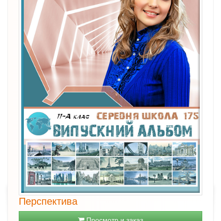
Перспектива
Просмотр и заказ