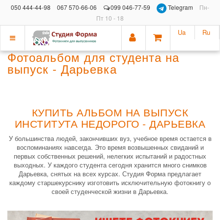
050 444-44-98
067 570-66-06
099 046-77-59
Telegram
Пн-
Пт 10 - 18
Ua
Ru
Показать
Фотоальбом для студента на
меню
выпуск - Дарьевка
КУПИТЬ АЛЬБОМ НА ВЫПУСК
ИНСТИТУТА НЕДОРОГО - ДАРЬЕВКА
У большинства людей, закончивших вуз, учебное время остается в
воспоминаниях навсегда. Это время возвышенных свиданий и
первых собственных решений, нелегких испытаний и радостных
выходных. У каждого студента сегодня хранится много снимков
Дарьевка, снятых на всех курсах. Студия Форма предлагает
каждому старшекурснику изготовить исключительную фотокнигу о
своей студенческой жизни в Дарьевка.