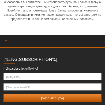
образования вы являетесь, мы транспортируем ваш заказ в любую
административную единицу государства. Вернее, в отделение
Новой почты или почтомата Приватбанка, которое вы укажете в
заказе. Обращаем внимание наших заказчиков, что мы работаем по
предоплате и не отсылаем заказы наложенным платежом.
Показать
меню
[%LNG.SUBSCRIPTION%]
[%lng.subscriptionText%]
[%lng.fio%]
[%lng.youremail%]