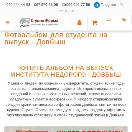
050 444-44-98
067 570-66-06
099 046-77-59
Telegram
Пн-
Пт 10 - 18
Ua
Ru
Показать
Фотоальбом для студента на
меню
выпуск - Довбыш
КУПИТЬ АЛЬБОМ НА ВЫПУСК
ИНСТИТУТА НЕДОРОГО - ДОВБЫШ
У многих людей, по окончании университета, студенческие годы
остаются в воспоминаниях надолго. Это время возвышенных
свиданий и первых собственных решений, тяжелых сессий и
сладостных суббот и воскресений. У каждого старшекурсника
сегодня хранится множество фотографий Довбыш, снятых на всех
курсах. Студия Форма рекомендует каждому студенту оформить
эксклюзивную фотокнигу о своей студенческой жизни в Довбыш.