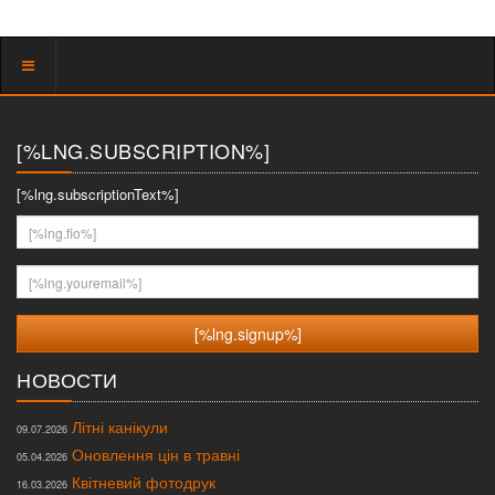
Показать
меню
[%LNG.SUBSCRIPTION%]
[%lng.subscriptionText%]
[%lng.fio%]
[%lng.youremail%]
НОВОСТИ
Літні канікули
09.07.2026
Оновлення цін в травні
05.04.2026
Квітневий фотодрук
16.03.2026