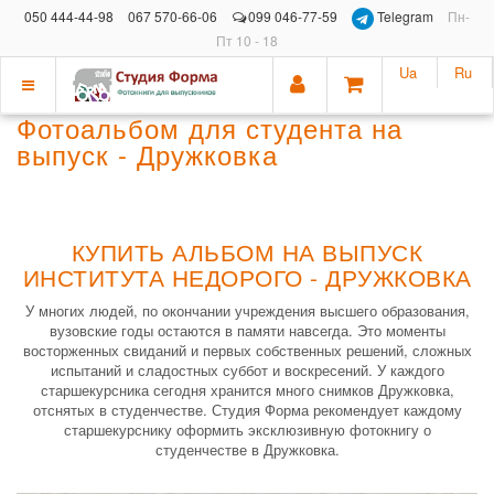
050 444-44-98
067 570-66-06
099 046-77-59
Telegram
Пн-
Пт 10 - 18
Ua
Ru
Показать
Фотоальбом для студента на
меню
выпуск - Дружковка
КУПИТЬ АЛЬБОМ НА ВЫПУСК
ИНСТИТУТА НЕДОРОГО - ДРУЖКОВКА
У многих людей, по окончании учреждения высшего образования,
вузовские годы остаются в памяти навсегда. Это моменты
восторженных свиданий и первых собственных решений, сложных
испытаний и сладостных суббот и воскресений. У каждого
старшекурсника сегодня хранится много снимков Дружковка,
отснятых в студенчестве. Студия Форма рекомендует каждому
старшекурснику оформить эксклюзивную фотокнигу о
студенчестве в Дружковка.